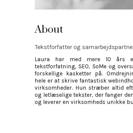
About
Tekstforfatter og samarbejdspartne
Laura har med mere 10 års er
tekstforfatning, SEO, SoMe og over
forskellige kasketter på. Omdrejn
hele er at skrive fantastisk webindh
virksomheder. Hun stræber altid eft
og letlæselige tekster, der fanger d
og leverer en virksomheds unikke b