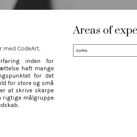
Areas of expe
r med CodeArt.
SoMe
faring inden for
sættelse haft mange
ingspunktet for det
old for store og små
er at skrive skarpe
en rigtige målgruppe
udskab.